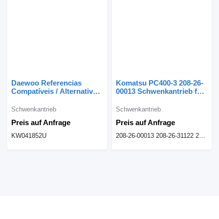
Daewoo Referencias
Komatsu PC400-3 208-26-
Compatíveis / Alternative
00013 Schwenkantrieb für
KW041852U
Komatsu PC400 Bagger
Schwenkantrieb für
Schwenkantrieb
Schwenkantrieb
Daewoo Solar 220LC
Preis auf Anfrage
Preis auf Anfrage
Bagger
KW041852U
208-26-00013 208-26-31122 208-26-31113