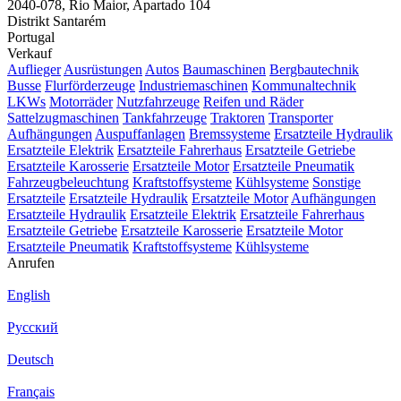
2040-078, Rio Maior, Apartado 104
Distrikt Santarém
Portugal
Verkauf
Auflieger
Ausrüstungen
Autos
Baumaschinen
Bergbautechnik
Busse
Flurförderzeuge
Industriemaschinen
Kommunaltechnik
LKWs
Motorräder
Nutzfahrzeuge
Reifen und Räder
Sattelzugmaschinen
Tankfahrzeuge
Traktoren
Transporter
Aufhängungen
Auspuffanlagen
Bremssysteme
Ersatzteile Hydraulik
Ersatzteile Elektrik
Ersatzteile Fahrerhaus
Ersatzteile Getriebe
Ersatzteile Karosserie
Ersatzteile Motor
Ersatzteile Pneumatik
Fahrzeugbeleuchtung
Kraftstoffsysteme
Kühlsysteme
Sonstige
Ersatzteile
Ersatzteile Hydraulik
Ersatzteile Motor
Aufhängungen
Ersatzteile Hydraulik
Ersatzteile Elektrik
Ersatzteile Fahrerhaus
Ersatzteile Getriebe
Ersatzteile Karosserie
Ersatzteile Motor
Ersatzteile Pneumatik
Kraftstoffsysteme
Kühlsysteme
Anrufen
English
Русский
Deutsch
Français