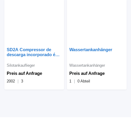
SD2A Compressor de
Wassertankanhänger
descarga incorporado é
tocado por uma bomba h
Silotankauflieger
Wassertankanhänger
Preis auf Anfrage
Preis auf Anfrage
2002
3
1
0 Abteil