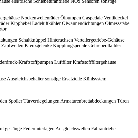
häuse
elektrische Schiebetürantriebe
NOx Sensoren
sonstige
tergehäuse
Nockenwellenräder
Ölpumpen
Gaspedale
Ventildeckel
räder
Kipphebel
Ladeluftkühler
Ölwannendichtungen
Ölmessstäbe
otor
haltungen
Schaltknüppel
Hinterachsen
Verteilergetriebe-Gehäuse
Zapfwellen
Kreuzgelenke
Kupplungspedale
Getriebeölkühler
derdruck-Kraftstoffpumpen
Luftfilter
Kraftstofffiltergehäuse
use
Ausgleichsbehälter
sonstige Ersatzteile Kühlsystem
nden
Spoiler
Türverriegelungen
Armaturenbrettabdeckungen
Türen
nkgestänge
Federunterlagen
Ausgleichswellen
Fahrantriebe