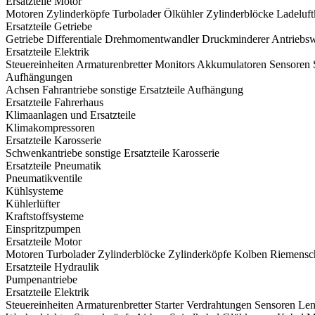
Ersatzteile Motor
Motoren
Zylinderköpfe
Turbolader
Ölkühler
Zylinderblöcke
Ladeluft
Ersatzteile Getriebe
Getriebe
Differentiale
Drehmomentwandler
Druckminderer
Antriebsw
Ersatzteile Elektrik
Steuereinheiten
Armaturenbretter
Monitors
Akkumulatoren
Sensoren
Aufhängungen
Achsen
Fahrantriebe
sonstige Ersatzteile Aufhängung
Ersatzteile Fahrerhaus
Klimaanlagen und Ersatzteile
Klimakompressoren
Ersatzteile Karosserie
Schwenkantriebe
sonstige Ersatzteile Karosserie
Ersatzteile Pneumatik
Pneumatikventile
Kühlsysteme
Kühlerlüfter
Kraftstoffsysteme
Einspritzpumpen
Ersatzteile Motor
Motoren
Turbolader
Zylinderblöcke
Zylinderköpfe
Kolben
Riemensc
Ersatzteile Hydraulik
Pumpenantriebe
Ersatzteile Elektrik
Steuereinheiten
Armaturenbretter
Starter
Verdrahtungen
Sensoren
Len