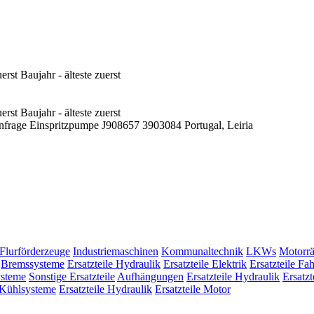
erst
Baujahr - älteste zuerst
erst
Baujahr - älteste zuerst
nfrage
Einspritzpumpe
J908657 3903084
Portugal, Leiria
Flurförderzeuge
Industriemaschinen
Kommunaltechnik
LKWs
Motorrä
Bremssysteme
Ersatzteile Hydraulik
Ersatzteile Elektrik
Ersatzteile Fa
steme
Sonstige Ersatzteile
Aufhängungen
Ersatzteile Hydraulik
Ersatzt
Kühlsysteme
Ersatzteile Hydraulik
Ersatzteile Motor