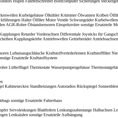
onitors
Hupen
Fahrtenschreiber
Bordcomputer
Sicherungen
Steckerge
kenwellen
Kurbelgehäuse
Ölkühler
Krümmer
Ölwannen
Kolben
Ölfil
ckführungen
Halter
Ölfilter
Motor Ventile
Schwungräder
Kurbelwellen
len
AGR-Rohre
Ölstandsensoren
Einspritzrohre
sonstige Ersatzteile M
Kupplungen
Retarder
Vorderachsen
Differentiale
Joysticks für Gangsc
cheiben
Kupplungskörbe
Antriebswellen
Getrieberäder
Antriebsachsen
nsoren
Luftansaugschläuche
Kraftstoffverteilerleisten
Kraftstofffilter
Nie
onstige Ersatzteile Kraftstoffsystem
rohre
Lüfterflügel
Thermostate
Wasserpumpengehäuse
Thermostatgehä
en
el
Kabinenecken
Standheizungen
Autoradios
Rückspiegel
Sonnenble
irbags
sonstige Ersatzteile Fahrerhaus
mpfer
Servolenkungen
Blattfedern
Lenkungszahnstange
Halbachsen
Le
angen
Lenksäulen
sonstige Ersatzteile Aufhängung