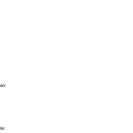
ler
äte