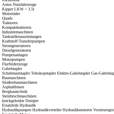
Autos
Nutzfahrzeuge
Kipper LKW < 3.5t
Motorräder
Quads
Traktoren
Kompakttraktoren
Industriemaschinen
Tankstellenausrüstungen
Kraftstoff-Transferpumpen
Stromgeneratoren
Dieselgeneratoren
Pumpenanlagen
Motorpumpen
Flurförderzeuge
Gabelstapler
Schubmaststapler
Teleskopstapler
Elektro-Gabelstapler
Gas-Gabelstap
Baumaschinen
Straßenbaumaschinen
Asphaltfräsen
Bergbautechnik
Steinbruchmaschinen
knickgelenkte Dumper
Ersatzteile Hydraulik
Hydraulikpumpen
Hydraulikverteiler
Hydraulikmotoren
Vorsteuerger