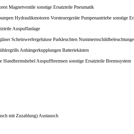
oren
Magnetventile
sonstige Ersatzteile Pneumatik
pumpen
Hydraulikmotoren
Vorsteuergeräte
Pumpenantriebe
sonstige Er
atzteile Auspuffanlage
gläser
Scheinwerfergehäuse
Parkleuchten
Nummernschildbeleuchtung
ühlergrills
Anhängerkupplungen
Batteriekästen
e
Handbremshebel
Auspuffbremsen
sonstige Ersatzteile Bremssystem
sch mit Zuzahlung)
Austausch