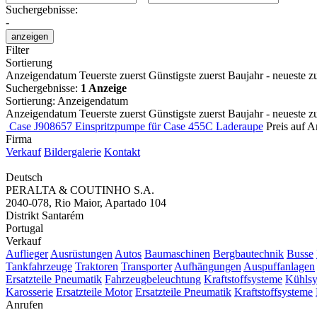
Suchergebnisse:
-
anzeigen
Filter
Sortierung
Anzeigendatum
Teuerste zuerst
Günstigste zuerst
Baujahr - neueste zu
Suchergebnisse:
1 Anzeige
Sortierung
:
Anzeigendatum
Anzeigendatum
Teuerste zuerst
Günstigste zuerst
Baujahr - neueste zu
Case J908657 Einspritzpumpe für Case 455C Laderaupe
Preis auf A
Firma
Verkauf
Bildergalerie
Kontakt
Deutsch
PERALTA & COUTINHO S.A.
2040-078, Rio Maior, Apartado 104
Distrikt Santarém
Portugal
Verkauf
Auflieger
Ausrüstungen
Autos
Baumaschinen
Bergbautechnik
Busse
Tankfahrzeuge
Traktoren
Transporter
Aufhängungen
Auspuffanlagen
Ersatzteile Pneumatik
Fahrzeugbeleuchtung
Kraftstoffsysteme
Kühlsy
Karosserie
Ersatzteile Motor
Ersatzteile Pneumatik
Kraftstoffsysteme
Anrufen