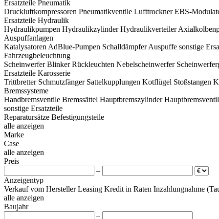
Ersatzteile Pneumatik
Druckluftkompressoren
Pneumatikventile
Lufttrockner
EBS-Modulat
Ersatzteile Hydraulik
Hydraulikpumpen
Hydraulikzylinder
Hydraulikverteiler
Axialkolben
Auspuffanlagen
Katalysatoren
AdBlue-Pumpen
Schalldämpfer
Auspuffe
sonstige Ers
Fahrzeugbeleuchtung
Scheinwerfer
Blinker
Rückleuchten
Nebelscheinwerfer
Scheinwerfer
Ersatzteile Karosserie
Trittbretter
Schmutzfänger
Sattelkupplungen
Kotflügel
Stoßstangen
K
Bremssysteme
Handbremsventile
Bremssättel
Hauptbremszylinder
Hauptbremsventil
sonstige Ersatzteile
Reparatursätze
Befestigungsteile
alle anzeigen
Marke
Case
alle anzeigen
Preis
–
Anzeigentyp
Verkauf
vom Hersteller
Leasing
Kredit
in Raten
Inzahlungnahme (Tau
alle anzeigen
Baujahr
–