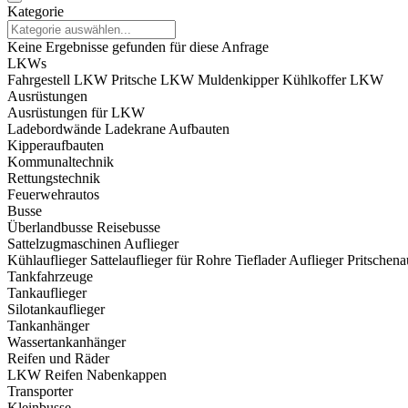
Kategorie
Keine Ergebnisse gefunden für diese Anfrage
LKWs
Fahrgestell LKW
Pritsche LKW
Muldenkipper
Kühlkoffer LKW
Ausrüstungen
Ausrüstungen für LKW
Ladebordwände
Ladekrane
Aufbauten
Kipperaufbauten
Kommunaltechnik
Rettungstechnik
Feuerwehrautos
Busse
Überlandbusse
Reisebusse
Sattelzugmaschinen
Auflieger
Kühlauflieger
Sattelauflieger für Rohre
Tieflader Auflieger
Pritschena
Tankfahrzeuge
Tankauflieger
Silotankauflieger
Tankanhänger
Wassertankanhänger
Reifen und Räder
LKW Reifen
Nabenkappen
Transporter
Kleinbusse