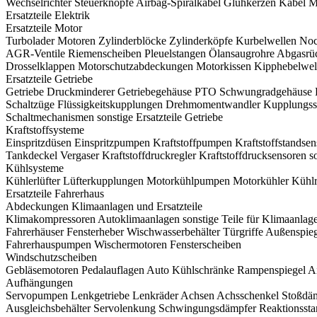
Wechselrichter
Steuerknöpfe
Airbag-Spiralkabel
Glühkerzen
Kabel
M
Ersatzteile Elektrik
Ersatzteile Motor
Turbolader
Motoren
Zylinderblöcke
Zylinderköpfe
Kurbelwellen
Noc
AGR-Ventile
Riemenscheiben
Pleuelstangen
Ölansaugrohre
Abgasrü
Drosselklappen
Motorschutzabdeckungen
Motorkissen
Kipphebelwel
Ersatzteile Getriebe
Getriebe
Druckminderer
Getriebegehäuse
PTO
Schwungradgehäuse
Schaltzüge
Flüssigkeitskupplungen
Drehmomentwandler
Kupplungss
Schaltmechanismen
sonstige Ersatzteile Getriebe
Kraftstoffsysteme
Einspritzdüsen
Einspritzpumpen
Kraftstoffpumpen
Kraftstoffstandse
Tankdeckel
Vergaser
Kraftstoffdruckregler
Kraftstoffdrucksensoren
s
Kühlsysteme
Kühlerlüfter
Lüfterkupplungen
Motorkühlpumpen
Motorkühler
Kühl
Ersatzteile Fahrerhaus
Abdeckungen
Klimaanlagen und Ersatzteile
Klimakompressoren
Autoklimaanlagen
sonstige Teile für Klimaanlag
Fahrerhäuser
Fensterheber
Wischwasserbehälter
Türgriffe
Außenspieg
Fahrerhauspumpen
Wischermotoren
Fensterscheiben
Windschutzscheiben
Gebläsemotoren
Pedalauflagen
Auto Kühlschränke
Rampenspiegel
A
Aufhängungen
Servopumpen
Lenkgetriebe
Lenkräder
Achsen
Achsschenkel
Stoßdä
Ausgleichsbehälter Servolenkung
Schwingungsdämpfer
Reaktionsst