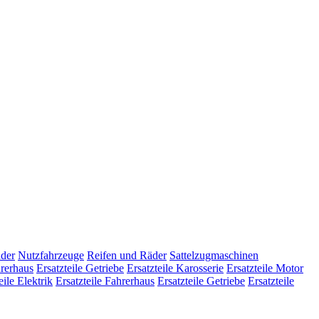
der
Nutzfahrzeuge
Reifen und Räder
Sattelzugmaschinen
hrerhaus
Ersatzteile Getriebe
Ersatzteile Karosserie
Ersatzteile Motor
eile Elektrik
Ersatzteile Fahrerhaus
Ersatzteile Getriebe
Ersatzteile