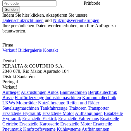
Prüfcode
Indem Sie hier klicken, akzeptieren Sie unsere
Datenschutzrichtlinien
und
Nutzungsvereinbarungen
.
Ihre persönlichen Daten werden erhoben, um Ihre Anfrage zu
beantworten.
Firma
Verkauf
Bildergalerie
Kontakt
Deutsch
PERALTA & COUTINHO S.A.
2040-078, Rio Maior, Apartado 104
Distrikt Santarém
Portugal
Verkauf
Auflieger
Ausrüstungen
Autos
Baumaschinen
Bergbautechnik
Busse
Flurförderzeuge
Industriemaschinen
Kommunaltechnik
LKWs
Motorräder
Nutzfahrzeuge
Reifen und Räder
Sattelzugmaschinen
Tankfahrzeuge
Traktoren
Transporter
Ersatzteile Hydraulik
Ersatzteile Motor
Aufhängungen
Ersatzteile
Hydraulik
Ersatzteile Elektrik
Ersatzteile Fahrerhaus
Ersatzteile
Getriebe
Ersatzteile Karosserie
Ersatzteile Motor
Ersatzteile
Pneumatik
Kraftstoffsysteme
Kühlsysteme
Aufhängungen