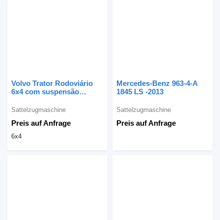
Volvo Trator Rodoviário
Mercedes-Benz 963-4-A
6x4 com suspensão
1845 LS -2013
Mecânica " Heavy-duty " /
FH
Sattelzugmaschine
Sattelzugmaschine
Preis auf Anfrage
Preis auf Anfrage
6x4