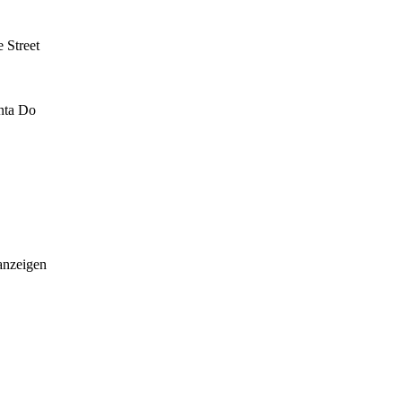
 Street
inta Do
anzeigen