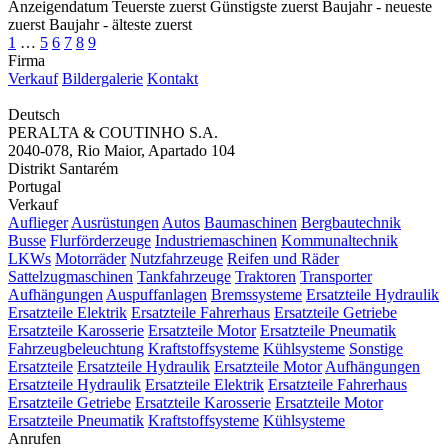
Anzeigendatum
Teuerste zuerst
Günstigste zuerst
Baujahr - neueste
zuerst
Baujahr - älteste zuerst
1
…
5
6
7
8
9
Firma
Verkauf
Bildergalerie
Kontakt
Deutsch
PERALTA & COUTINHO S.A.
2040-078, Rio Maior, Apartado 104
Distrikt Santarém
Portugal
Verkauf
Auflieger
Ausrüstungen
Autos
Baumaschinen
Bergbautechnik
Busse
Flurförderzeuge
Industriemaschinen
Kommunaltechnik
LKWs
Motorräder
Nutzfahrzeuge
Reifen und Räder
Sattelzugmaschinen
Tankfahrzeuge
Traktoren
Transporter
Aufhängungen
Auspuffanlagen
Bremssysteme
Ersatzteile Hydraulik
Ersatzteile Elektrik
Ersatzteile Fahrerhaus
Ersatzteile Getriebe
Ersatzteile Karosserie
Ersatzteile Motor
Ersatzteile Pneumatik
Fahrzeugbeleuchtung
Kraftstoffsysteme
Kühlsysteme
Sonstige
Ersatzteile
Ersatzteile Hydraulik
Ersatzteile Motor
Aufhängungen
Ersatzteile Hydraulik
Ersatzteile Elektrik
Ersatzteile Fahrerhaus
Ersatzteile Getriebe
Ersatzteile Karosserie
Ersatzteile Motor
Ersatzteile Pneumatik
Kraftstoffsysteme
Kühlsysteme
Anrufen