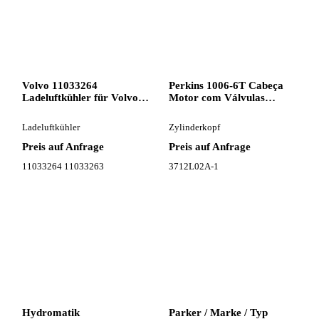
Volvo 11033264
Perkins 1006-6T Cabeça
Ladeluftkühler für Volvo
Motor com Válvulas
L90D Radlader
3712L02A-1 Zylinderkopf
für Perkins Bagger
Ladeluftkühler
Zylinderkopf
Preis auf Anfrage
Preis auf Anfrage
11033264 11033263
3712L02A-1
Hydromatik
Parker / Marke / Typ