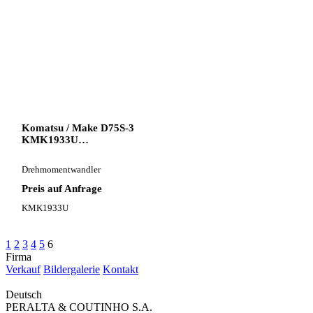
Komatsu / Make D75S-3
KMK1933U
Drehmomentwandler für
Komatsu D75S-3
Drehmomentwandler
Laderaupe
Preis auf Anfrage
KMK1933U
1
2
3
4
5
6
Firma
Verkauf
Bildergalerie
Kontakt
Deutsch
PERALTA & COUTINHO S.A.