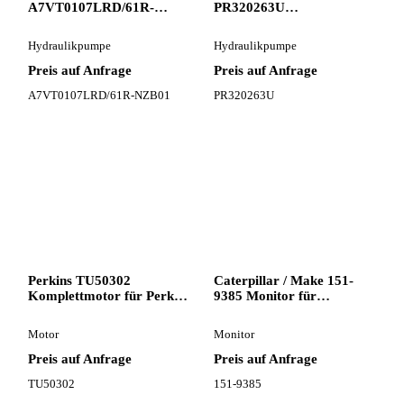
A7VT0107LRD/61R-
PR320263U
NZB01 Hydraulikpumpe
Hydraulikpumpe für
für Bagger
Bagger
Hydraulikpumpe
Hydraulikpumpe
Preis auf Anfrage
Preis auf Anfrage
A7VT0107LRD/61R-NZB01
PR320263U
Perkins TU50302
Caterpillar / Make 151-
Komplettmotor für Perkins
9385 Monitor für
810 Baggerlader
Caterpillar Bagger
Motor
Monitor
Preis auf Anfrage
Preis auf Anfrage
TU50302
151-9385