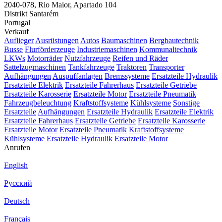
2040-078, Rio Maior, Apartado 104
Distrikt Santarém
Portugal
Verkauf
Auflieger
Ausrüstungen
Autos
Baumaschinen
Bergbautechnik
Busse
Flurförderzeuge
Industriemaschinen
Kommunaltechnik
LKWs
Motorräder
Nutzfahrzeuge
Reifen und Räder
Sattelzugmaschinen
Tankfahrzeuge
Traktoren
Transporter
Aufhängungen
Auspuffanlagen
Bremssysteme
Ersatzteile Hydraulik
Ersatzteile Elektrik
Ersatzteile Fahrerhaus
Ersatzteile Getriebe
Ersatzteile Karosserie
Ersatzteile Motor
Ersatzteile Pneumatik
Fahrzeugbeleuchtung
Kraftstoffsysteme
Kühlsysteme
Sonstige
Ersatzteile
Aufhängungen
Ersatzteile Hydraulik
Ersatzteile Elektrik
Ersatzteile Fahrerhaus
Ersatzteile Getriebe
Ersatzteile Karosserie
Ersatzteile Motor
Ersatzteile Pneumatik
Kraftstoffsysteme
Kühlsysteme
Ersatzteile Hydraulik
Ersatzteile Motor
Anrufen
English
Русский
Deutsch
Français