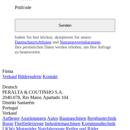
Prüfcode
Indem Sie hier klicken, akzeptieren Sie unsere
Datenschutzrichtlinien
und
Nutzungsvereinbarungen
.
Ihre persönlichen Daten werden erhoben, um Ihre Anfrage
zu beantworten.
Firma
Verkauf
Bildergalerie
Kontakt
Deutsch
PERALTA & COUTINHO S.A.
2040-078, Rio Maior, Apartado 104
Distrikt Santarém
Portugal
Verkauf
Auflieger
Ausrüstungen
Autos
Baumaschinen
Bergbautechnik
Busse
Flurförderzeuge
Industriemaschinen
Kommunaltechnik
LKWs
Motorräder
Nutzfahrzeuge
Reifen und Räder