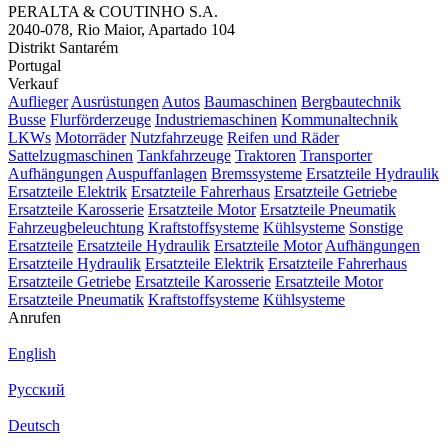
PERALTA & COUTINHO S.A.
2040-078, Rio Maior, Apartado 104
Distrikt Santarém
Portugal
Verkauf
Auflieger
Ausrüstungen
Autos
Baumaschinen
Bergbautechnik
Busse
Flurförderzeuge
Industriemaschinen
Kommunaltechnik
LKWs
Motorräder
Nutzfahrzeuge
Reifen und Räder
Sattelzugmaschinen
Tankfahrzeuge
Traktoren
Transporter
Aufhängungen
Auspuffanlagen
Bremssysteme
Ersatzteile Hydraulik
Ersatzteile Elektrik
Ersatzteile Fahrerhaus
Ersatzteile Getriebe
Ersatzteile Karosserie
Ersatzteile Motor
Ersatzteile Pneumatik
Fahrzeugbeleuchtung
Kraftstoffsysteme
Kühlsysteme
Sonstige
Ersatzteile
Ersatzteile Hydraulik
Ersatzteile Motor
Aufhängungen
Ersatzteile Hydraulik
Ersatzteile Elektrik
Ersatzteile Fahrerhaus
Ersatzteile Getriebe
Ersatzteile Karosserie
Ersatzteile Motor
Ersatzteile Pneumatik
Kraftstoffsysteme
Kühlsysteme
Anrufen
English
Русский
Deutsch