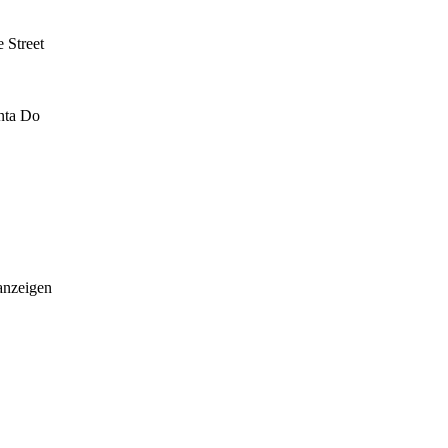
 Street
inta Do
anzeigen