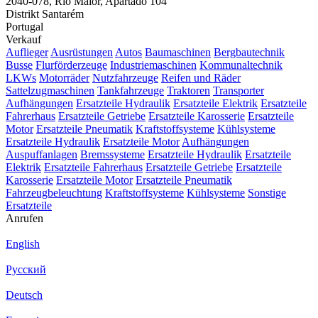
2040-078, Rio Maior, Apartado 104
Distrikt Santarém
Portugal
Verkauf
Auflieger
Ausrüstungen
Autos
Baumaschinen
Bergbautechnik
Busse
Flurförderzeuge
Industriemaschinen
Kommunaltechnik
LKWs
Motorräder
Nutzfahrzeuge
Reifen und Räder
Sattelzugmaschinen
Tankfahrzeuge
Traktoren
Transporter
Aufhängungen
Ersatzteile Hydraulik
Ersatzteile Elektrik
Ersatzteile
Fahrerhaus
Ersatzteile Getriebe
Ersatzteile Karosserie
Ersatzteile
Motor
Ersatzteile Pneumatik
Kraftstoffsysteme
Kühlsysteme
Ersatzteile Hydraulik
Ersatzteile Motor
Aufhängungen
Auspuffanlagen
Bremssysteme
Ersatzteile Hydraulik
Ersatzteile
Elektrik
Ersatzteile Fahrerhaus
Ersatzteile Getriebe
Ersatzteile
Karosserie
Ersatzteile Motor
Ersatzteile Pneumatik
Fahrzeugbeleuchtung
Kraftstoffsysteme
Kühlsysteme
Sonstige
Ersatzteile
Anrufen
English
Русский
Deutsch