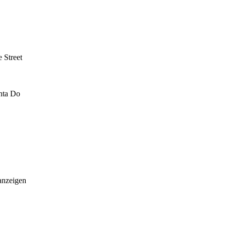
 Street
inta Do
anzeigen