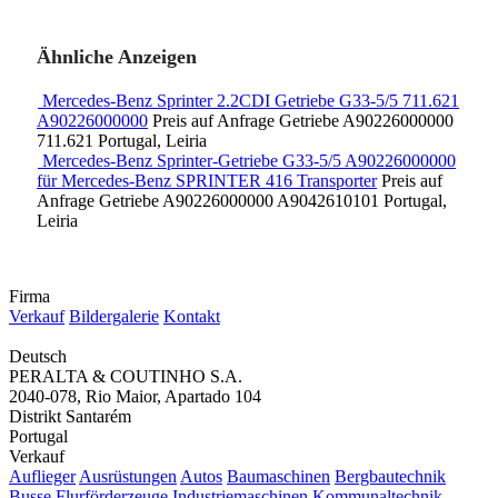
Ähnliche Anzeigen
Mercedes-Benz Sprinter 2.2CDI Getriebe G33-5/5 711.621
A90226000000
Preis auf Anfrage
Getriebe
A90226000000
711.621
Portugal, Leiria
Mercedes-Benz Sprinter-Getriebe G33-5/5 A90226000000
für Mercedes-Benz SPRINTER 416 Transporter
Preis auf
Anfrage
Getriebe
A90226000000 A9042610101
Portugal,
Leiria
Firma
Verkauf
Bildergalerie
Kontakt
Deutsch
PERALTA & COUTINHO S.A.
2040-078, Rio Maior, Apartado 104
Distrikt Santarém
Portugal
Verkauf
Auflieger
Ausrüstungen
Autos
Baumaschinen
Bergbautechnik
Busse
Flurförderzeuge
Industriemaschinen
Kommunaltechnik